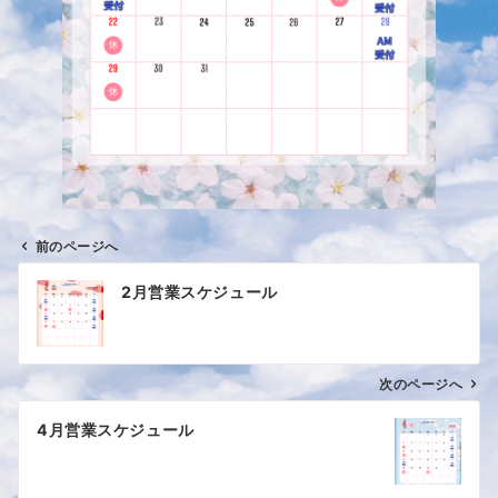
前のページへ
投
2月営業スケジュール
稿
ナ
ビ
ゲ
次のページへ
ー
4月営業スケジュール
シ
ョ
ン